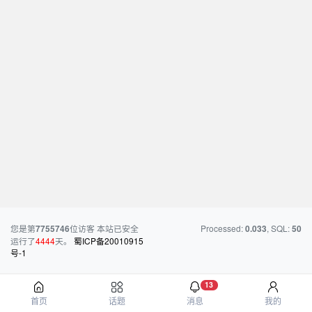
您是第
位访客
本站已安全
Processed:
, SQL:
7755746
0.033
50
运行了
4444
天。
蜀ICP备20010915
号-1
13
首页
话题
消息
我的