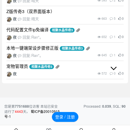
夜
回复:晴天
595
2
0
Z版传奇3（双界面版本）
夜
回复:晴天
663
5
0
代码配置文件ip免编译
相聚水晶传奇3
夜
回复:Ran"。
652
1
0
本地一键端架设步骤修正版
相聚水晶传奇3
夜
回复:Ran"。
645
1
0
宠物管理员
相聚水晶传奇3
夜
572
0
0
您是第
位访客
本站已安全
Processed:
, SQL:
7751688
0.039
90
运行了
4443
天。
蜀ICP备20010915
号-1
登录 / 注册