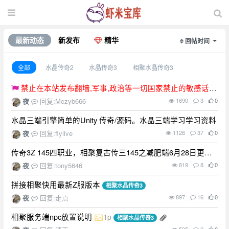
最新动态
新发布
精华
回帖时间
全部
水晶传奇2
水晶传奇3
相聚水晶传奇3
禁止在本站发布翻墙,军事,政治等一切国家禁止的敏感话
题.
夜
回复:Mczyb666
1690
3
0
水晶三端引擎简单的Unity 传奇/源码。水晶三端学习学习资料
夜
回复:flylive
1126
37
0
传奇3Z 145四职业，相聚复古传三145之减肥端6月28日更新
终极整合版
夜
回复:tony5646
819
8
0
拼接相聚快用最新Z服版本
相聚水晶传奇3
夜
回复:走点
897
16
0
相聚服务端npc放置说明
1p
相聚水晶传奇3