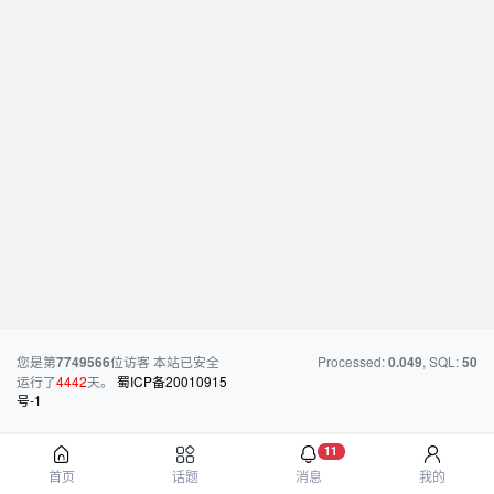
您是第
位访客
本站已安全
Processed:
, SQL:
7749566
0.049
50
运行了
4442
天。
蜀ICP备20010915
号-1
11
首页
话题
消息
我的