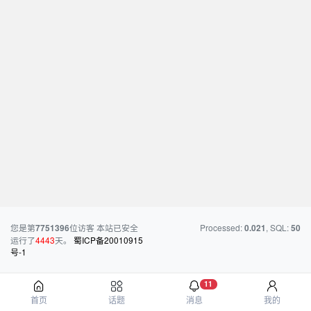
您是第
位访客
本站已安全
Processed:
, SQL:
7751396
0.021
50
运行了
4443
天。
蜀ICP备20010915
号-1
11
首页
话题
消息
我的