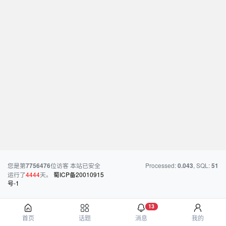
您是第
位访客
本站已安全
Processed:
, SQL:
7756476
0.043
51
运行了
4444
天。
蜀ICP备20010915
号-1
13
首页
话题
消息
我的