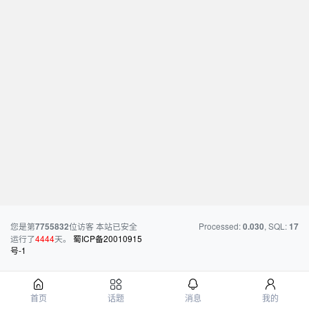
您是第
位访客
本站已安全
Processed:
, SQL:
7755832
0.030
17
运行了
4444
天。
蜀ICP备20010915
号-1
首页
话题
消息
我的