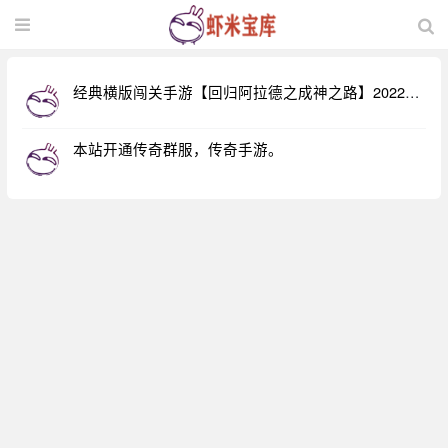
经典横版闯关手游【回归阿拉德之成神之路】2022整
理单机一键即玩镜像端+Linux本地学习手工端+懒人一
键搭建助手+运营后台+安卓苹果双端+教程【站长亲
本站开通传奇群服，传奇手游。
测】