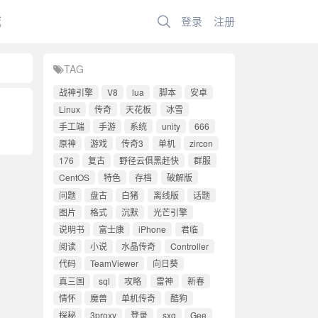
城
登录
注册
TAG
战神引擎
V8
lua
脚本
安卓
Linux
传奇
天花板
冰雪
手工端
手游
系统
unity
666
原神
游戏
传奇3
单机
zircon
176
复古
野径云俱黑赶快
群服
CentOS
特色
存档
破解版
问题
盘古
白猪
离线版
话题
图片
格式
沉默
光芒引擎
说明书
富士康
iPhone
君临
阅读
小说
水晶传奇
Controller
代码
TeamViewer
向日葵
真三国
sql
攻略
雷神
新春
情怀
魔兽
单机传奇
酷狗
探秘
3proxy
登录
sxg
Gee