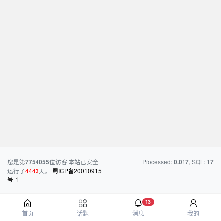
您是第
位访客
本站已安全
Processed:
, SQL:
7754055
0.017
17
运行了
4443
天。
蜀ICP备20010915
号-1
13
首页
话题
消息
我的