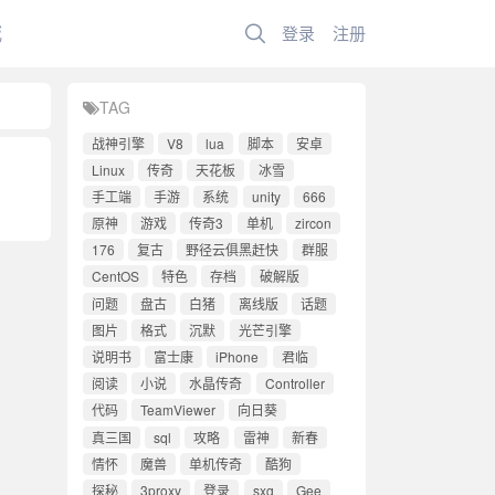
城
登录
注册
TAG
战神引擎
V8
lua
脚本
安卓
Linux
传奇
天花板
冰雪
手工端
手游
系统
unity
666
原神
游戏
传奇3
单机
zircon
176
复古
野径云俱黑赶快
群服
CentOS
特色
存档
破解版
问题
盘古
白猪
离线版
话题
图片
格式
沉默
光芒引擎
说明书
富士康
iPhone
君临
阅读
小说
水晶传奇
Controller
代码
TeamViewer
向日葵
真三国
sql
攻略
雷神
新春
情怀
魔兽
单机传奇
酷狗
探秘
3proxy
登录
sxg
Gee