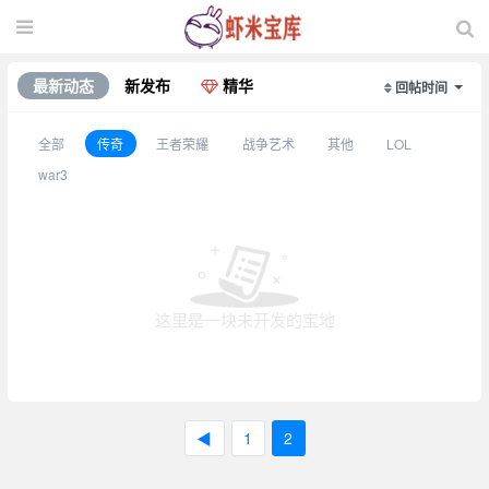
最新动态
新发布
精华
回帖时间
全部
传奇
王者荣耀
战争艺术
其他
LOL
war3
这里是一块未开发的宝地
◀
1
2