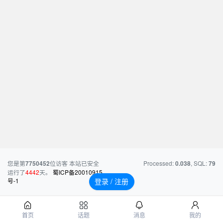
您是第
位访客
本站已安全
Processed:
, SQL:
7750452
0.038
79
运行了
4442
天。
蜀ICP备20010915
号-1
登录 / 注册
首页
话题
消息
我的