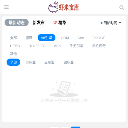
最新动态
新发布
精华
回帖时间
全部
翎风
V8引擎
GOM
Gee
3K/HGE
HERO
BLUE/LEG
ASK
手游引擎
单机传奇
其他
全部
单职业
三职业
四职业
这里是一块未开发的宝地