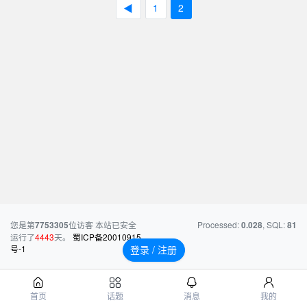
◀
1
2
您是第
位访客
本站已安全
Processed:
, SQL:
7753305
0.028
81
运行了
4443
天。
蜀ICP备20010915
号-1
登录 / 注册
首页
话题
消息
我的