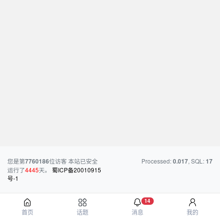
您是第
位访客
本站已安全
Processed:
, SQL:
7760186
0.017
17
运行了
4445
天。
蜀ICP备20010915
号-1
14
首页
话题
消息
我的