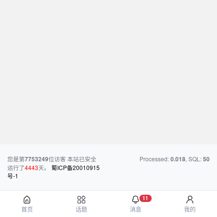
您是第
位访客
本站已安全
Processed:
, SQL:
7753249
0.018
50
运行了
4443
天。
蜀ICP备20010915
号-1
11
首页
话题
消息
我的