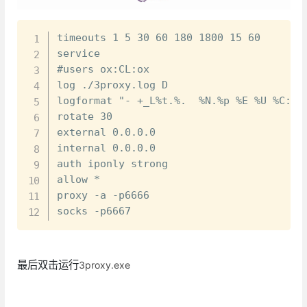
复制
timeouts 1 5 30 60 180 1800 15 60

service

#users ox:CL:ox

log ./3proxy.log D

logformat "- +_L%t.%.  %N.%p %E %U %C:%c 
rotate 30

external 0.0.0.0

internal 0.0.0.0

auth iponly strong

allow *

proxy -a -p6666

socks -p6667
最后双击运行
3proxy.exe